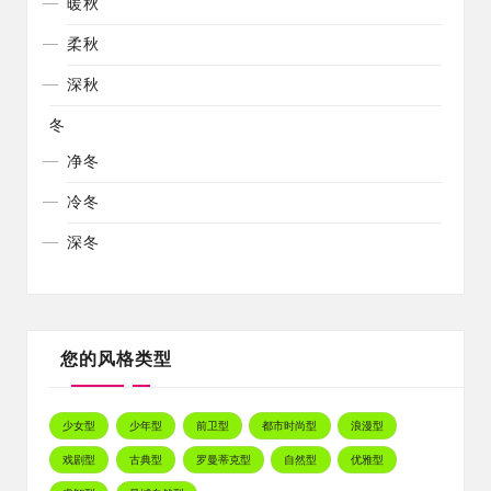
暖秋
柔秋
深秋
冬
净冬
冷冬
深冬
您的风格类型
少女型
少年型
前卫型
都市时尚型
浪漫型
戏剧型
古典型
罗曼蒂克型
自然型
优雅型