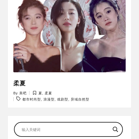
柔夏
By
美吧
夏
,
柔夏
Posted
Posted
Tags:
都市时尚型
,
浪漫型
,
戏剧型
,
异域自然型
by
in