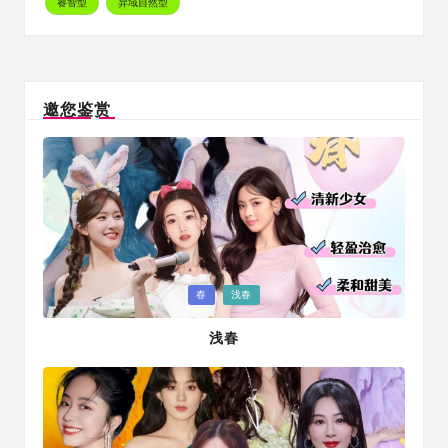
睿智型
异域自然型
邀您鉴赏
Posted
春
浅春
in
浅春