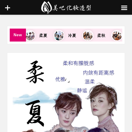
Skip
to
New
浅夏
柔夏
冷夏
柔秋
暖秋
content